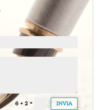
ò
=
6 + 2
INVIA